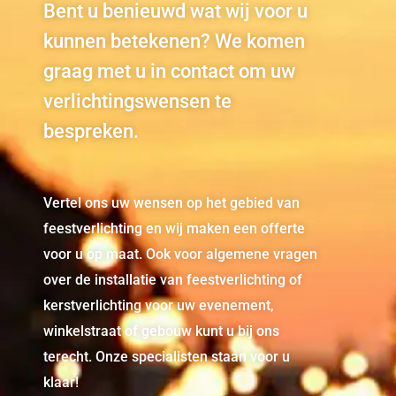
Bent u benieuwd wat wij voor u
kunnen betekenen? We komen
graag met u in contact om uw
verlichtingswensen te
bespreken.
Vertel ons uw wensen op het gebied van
feestverlichting en wij maken een offerte
voor u op maat. Ook voor algemene vragen
over de installatie van feestverlichting of
kerstverlichting voor uw evenement,
winkelstraat of gebouw kunt u bij ons
terecht. Onze specialisten staan voor u
klaar!